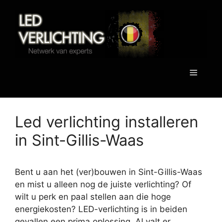
Spring
naar
de
inhoud
Menu
Led verlichting installeren
in Sint-Gillis-Waas
Bent u aan het (ver)bouwen in Sint-Gillis-Waas
en mist u alleen nog de juiste verlichting? Of
wilt u perk en paal stellen aan die hoge
energiekosten? LED-verlichting is in beiden
gevallen een prima oplossing. Al valt er