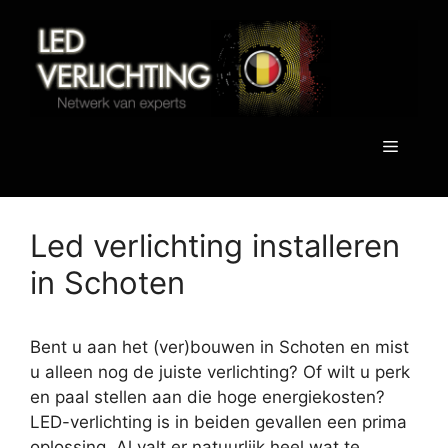
Spring
naar
de
inhoud
Menu
Led verlichting installeren
in Schoten
Bent u aan het (ver)bouwen in Schoten en mist
u alleen nog de juiste verlichting? Of wilt u perk
en paal stellen aan die hoge energiekosten?
LED-verlichting is in beiden gevallen een prima
oplossing. Al valt er natuurlijk heel wat te