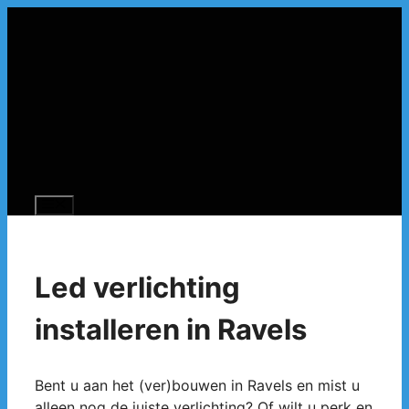
Spring
naar
de
inhoud
Menu
Led verlichting
installeren in Ravels
Bent u aan het (ver)bouwen in Ravels en mist u
alleen nog de juiste verlichting? Of wilt u perk en