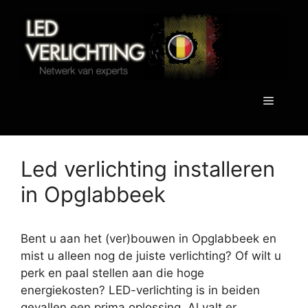
Spring
naar
de
inhoud
Menu
Led verlichting installeren
in Opglabbeek
Bent u aan het (ver)bouwen in Opglabbeek en
mist u alleen nog de juiste verlichting? Of wilt u
perk en paal stellen aan die hoge
energiekosten? LED-verlichting is in beiden
gevallen een prima oplossing. Al valt er