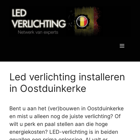
Spring
naar
de
inhoud
Menu
Led verlichting installeren
in Oostduinkerke
Bent u aan het (ver)bouwen in Oostduinkerke
en mist u alleen nog de juiste verlichting? Of
wilt u perk en paal stellen aan die hoge
energiekosten? LED-verlichting is in beiden
gevallen een prima oplossing. Al valt er