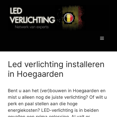
Spring
naar
de
inhoud
Menu
Led verlichting installeren
in Hoegaarden
Bent u aan het (ver)bouwen in Hoegaarden en
mist u alleen nog de juiste verlichting? Of wilt u
perk en paal stellen aan die hoge
energiekosten? LED-verlichting is in beiden
gevallen een prima oplossing. Al valt er