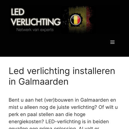
Spring
naar
de
inhoud
Menu
Led verlichting installeren
in Galmaarden
Bent u aan het (ver)bouwen in Galmaarden en
mist u alleen nog de juiste verlichting? Of wilt u
perk en paal stellen aan die hoge
energiekosten? LED-verlichting is in beiden
gevallen een prima oplossing. Al valt er