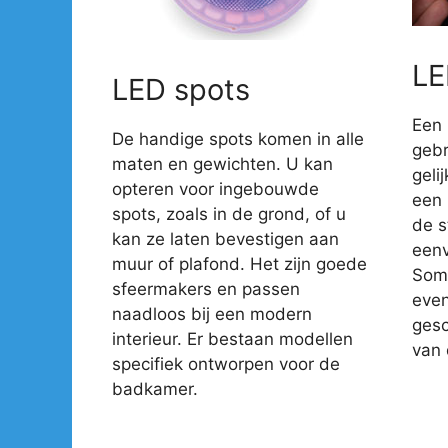
LE
LED spots
Een 
De handige spots komen in alle
gebr
maten en gewichten. U kan
geli
opteren voor ingebouwde
een 
spots, zoals in de grond, of u
de s
kan ze laten bevestigen aan
eenv
muur of plafond. Het zijn goede
Somm
sfeermakers en passen
even
naadloos bij een modern
gesc
interieur. Er bestaan modellen
van 
specifiek ontworpen voor de
badkamer.