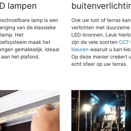
D lampen
buitenverlichti
nschroefbare lamp is een
Ook uw tuin of terras kan
anging van de klassieke
verlichten met duurzame
ilamp. Het
LED-bronnen. Leuk hierbi
roefsysteem maak het
zijn de vele soorten
CCT
engen gemakkelijk. Ideaal
kleuren
waaruit u kan kie
 aan het plafond.
Op deze manier creëert 
echt sfeer op uw terras.