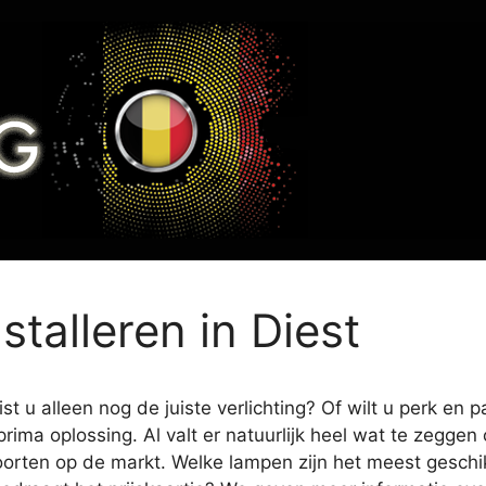
stalleren in Diest
t u alleen nog de juiste verlichting? Of wilt u perk en 
prima oplossing. Al valt er natuurlijk heel wat te zegge
oorten op de markt. Welke lampen zijn het meest geschikt