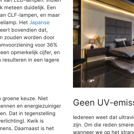
jk meteen duidelijk. Een
dan CLF-lampen, en maar
oeilamp. Het
Japanse
ert bovendien dat,
gen zouden worden door
oomvoorziening voor 36%
en opmerkelijk cijfer, en
n resulteren in een lagere
n groene keuze. Niet
Geen UV-emis
kennen en energiezuiniger
n. Dat in tegenstelling
Iedereen weet dat ultravi
rlichting). Kwik is
zijn. Om die reden smer
 mens. Daarnaast is het
wanneer we op het stran