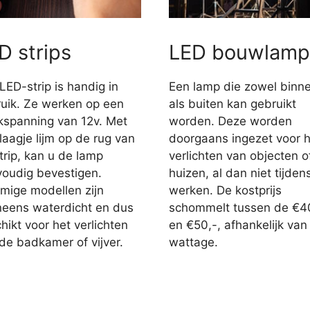
D strips
LED bouwlamp
LED-strip is handig in
Een lamp die zowel binn
uik. Ze werken op een
als buiten kan gebruikt
jkspanning van 12v. Met
worden. Deze worden
laagje lijm op de rug van
doorgaans ingezet voor h
trip, kan u de lamp
verlichten van objecten o
oudig bevestigen.
huizen, al dan niet tijden
ige modellen zijn
werken. De kostprijs
eens waterdicht en dus
schommelt tussen de €4
hikt voor het verlichten
en €50,-, afhankelijk van
de badkamer of vijver.
wattage.