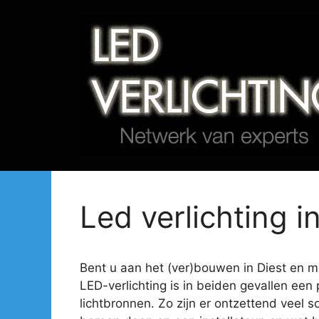
Spring
naar
de
inhoud
Led verlichting in
Bent u aan het (ver)bouwen in Diest en mis
LED-verlichting is in beiden gevallen een 
lichtbronnen. Zo zijn er ontzettend veel s