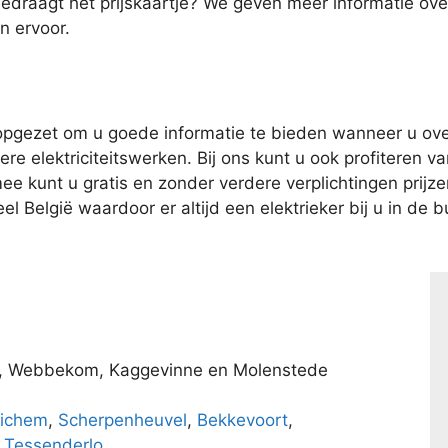
bedraagt het prijskaartje? We geven meer informatie o
n ervoor.
pgezet om u goede informatie te bieden wanneer u over
e elektriciteitswerken. Bij ons kunt u ook profiteren van
kunt u gratis en zonder verdere verplichtingen prijzen 
l België waardoor er altijd een elektrieker bij u in de bu
en, Webbekom, Kaggevinne en Molenstede
ichem
,
Scherpenheuvel
,
Bekkevoort
,
n
Tessenderlo