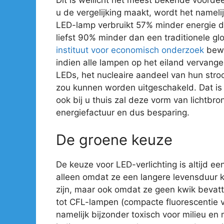
u de vergelijking maakt, wordt het nameli
LED-lamp verbruikt 57% minder energie 
liefst 90% minder dan een traditionele gl
instituut voor economisch onderzoek
bewe
indien alle lampen op het eiland vervan
LEDs, het nucleaire aandeel van hun str
zou kunnen worden uitgeschakeld. Dat is e
ook bij u thuis zal deze vorm van lichtbro
energiefactuur en dus besparing.
De groene keuze
De keuze voor LED-verlichting is altijd ee
alleen omdat ze een langere levensduur 
zijn, maar ook omdat ze geen kwik bevatte
tot CFL-lampen (compacte fluorescentie ve
namelijk bijzonder toxisch voor milieu en