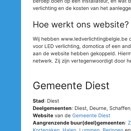
beroep doen op een installateur, en wat 
verlichting en de kosten van het aanlegge
Hoe werkt ons website?
Wij hebben www.ledverlichtingbelgie.be o
voor LED verlichting, domotica of een ander
aan de website hebben gekoppeld. Hiermee 
netwerk. Zij zijn vertegenwoordigt door hee
Gemeente Diest
Stad
: Diest
Deelgemeenten
: Diest, Deurne, Schaff
Website
van de
Gemeente Diest
Aangrenzende buur(deel)gemeenten
:
Z
Kortenaken
,
Halen
,
Lummen
,
Beringen
e