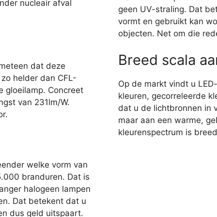
nder nucleair afval
geen UV-straling. Dat bet
vormt en gebruikt kan wo
objecten. Net om die red
Breed scala a
 meteen dat deze
r zo helder dan CFL-
Op de markt vindt u LED
e gloeilamp. Concreet
kleuren, gecorreleerde kl
ngst van 231lm/W.
dat u de lichtbronnen in 
r.
maar aan een warme, gelig
kleurenspectrum is breed,
eender welke vorm van
35.000 branduren. Dat is
 langer halogeen lampen
en. Dat betekent dat u
n dus geld uitspaart.