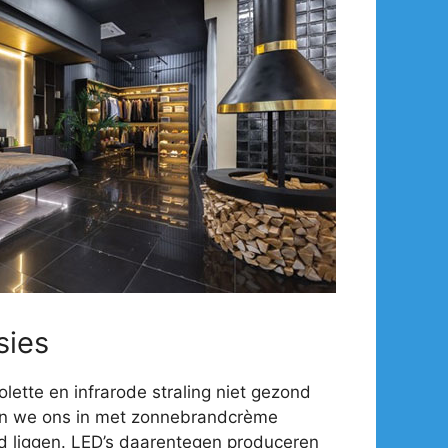
sies
olette en infrarode straling niet gezond
en we ons in met zonnebrandcrème
d liggen. LED’s daarentegen produceren