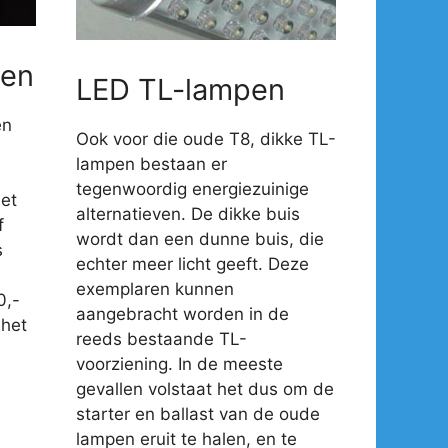
en
LED TL-lampen
en
Ook voor die oude T8, dikke TL-
lampen bestaan er
tegenwoordig energiezuinige
et
alternatieven. De dikke buis
f
wordt dan een dunne buis, die
s
echter meer licht geeft. Deze
exemplaren kunnen
0,-
aangebracht worden in de
 het
reeds bestaande TL-
voorziening. In de meeste
gevallen volstaat het dus om de
starter en ballast van de oude
lampen eruit te halen, en te