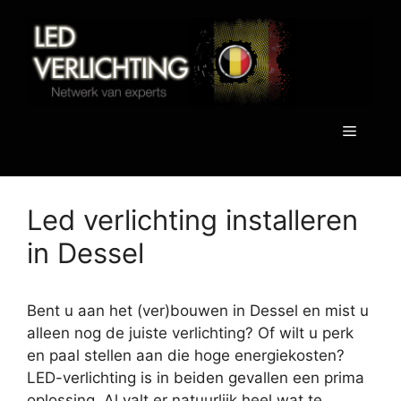
Spring
naar
de
inhoud
Menu
Led verlichting installeren
in Dessel
Bent u aan het (ver)bouwen in Dessel en mist u
alleen nog de juiste verlichting? Of wilt u perk
en paal stellen aan die hoge energiekosten?
LED-verlichting is in beiden gevallen een prima
oplossing. Al valt er natuurlijk heel wat te