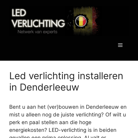
Spring
naar
de
inhoud
Menu
Led verlichting installeren
in Denderleeuw
Bent u aan het (ver)bouwen in Denderleeuw en
mist u alleen nog de juiste verlichting? Of wilt u
perk en paal stellen aan die hoge
energiekosten? LED-verlichting is in beiden
gevallen een prima oplossing. Al valt er