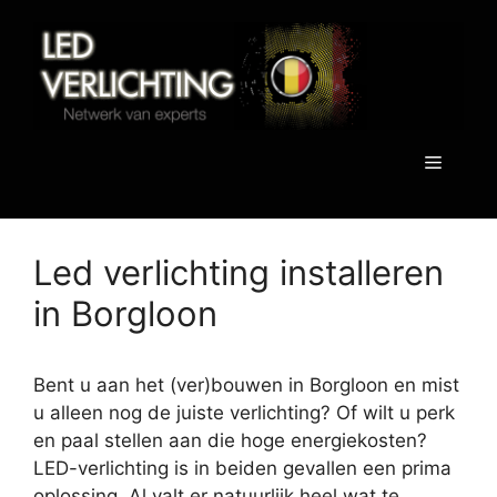
Spring
naar
de
inhoud
Menu
Led verlichting installeren
in Borgloon
Bent u aan het (ver)bouwen in Borgloon en mist
u alleen nog de juiste verlichting? Of wilt u perk
en paal stellen aan die hoge energiekosten?
LED-verlichting is in beiden gevallen een prima
oplossing. Al valt er natuurlijk heel wat te