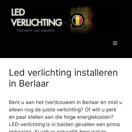
Spring
naar
de
inhoud
Menu
Led verlichting installeren
in Berlaar
Bent u aan het (ver)bouwen in Berlaar en mist u
alleen nog de juiste verlichting? Of wilt u perk
en paal stellen aan die hoge energiekosten?
LED-verlichting is in beiden gevallen een prima
oplossing. Al valt er natuurlijk heel wat te